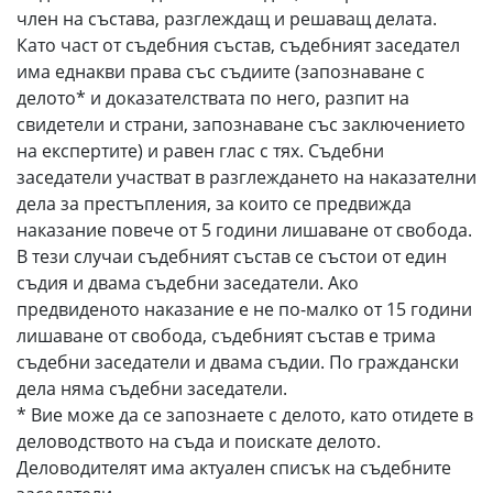
член на състава, разглеждащ и решаващ делата.
Като част от съдебния състав, съдебният заседател
има еднакви права със съдиите (запознаване с
делото* и доказателствата по него, разпит на
свидетели и страни, запознаване със заключението
на експертите) и равен глас с тях. Съдебни
заседатели участват в разглеждането на наказателни
дела за престъпления, за които се предвижда
наказание повече от 5 години лишаване от свобода.
В тези случаи съдебният състав се състои от един
съдия и двама съдебни заседатели. Ако
предвиденото наказание е не по-малко от 15 години
лишаване от свобода, съдебният състав е трима
съдебни заседатели и двама съдии. По граждански
дела няма съдебни заседатели.
* Вие може да се запознаете с делото, като отидете в
деловодството на съда и поискате делото.
Деловодителят има актуален списък на съдебните