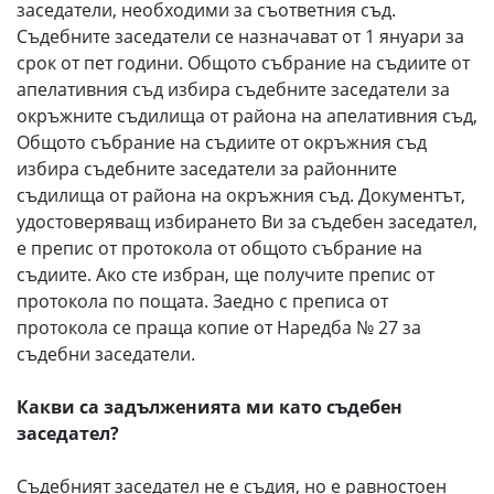
заседатели, необходими за съответния съд.
Съдебните заседатели се назначават от 1 януари за
срок от пет години. Общото събрание на съдиите от
апелативния съд избира съдебните заседатели за
окръжните съдилища от района на апелативния съд,
Общото събрание на съдиите от окръжния съд
избира съдебните заседатели за районните
съдилища от района на окръжния съд. Документът,
удостоверяващ избирането Ви за съдебен заседател,
е препис от протокола от общото събрание на
съдиите. Ако сте избран, ще получите препис от
протокола по пощата. Заедно с преписа от
протокола се праща копие от Наредба № 27 за
съдебни заседатели.
Какви са задълженията ми като съдебен
заседател?
Съдебният заседател не е съдия, но е равностоен