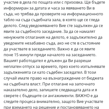
участие в дела по пощата или с призовка. Ще бъдете
информиран за датата и часа за явяването Ви в
съда, но трябва да проверите на информационното
табло на съда съдебната зала, в която ще се гледа
делото. След уведомяването Вие сте задължен да се
явите за съдебното заседание. За да се намалят
ненужните отлагания на делото, е задължително да
уведомите незабавно съда, ако не сте в състояние
да участвате в заседанието. Важно е да се явите
поне 15 минути преди началото на заседанието.
Вашият работодател е длъжен да Ви разреши
неплатен отпуск за времето, през което изпълнявате
задълженията си като съдебен заседател. В този
случай имате право на възнаграждение от бюджета
на съдебната власт. При отлагане на започнато
наказателно дело, запишете следващата дата и я
сверете с бъдещите си ангажименти. ВАЖНО е да
следите процеса внимателно, защото Вие участвате
при вземането на решение и постановяването на