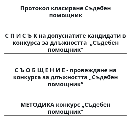
Протокол класиране Съдебен
помощник
С П И С Ъ К на допуснатите кандидати в
конкурса за длъжността „Съдебен
помощник“
С Ъ О Б Щ Е Н И Е - провеждане на
конкурса за длъжността „Съдебен
помощник“
МЕТОДИКА конкурс „Съдебен
помощник”