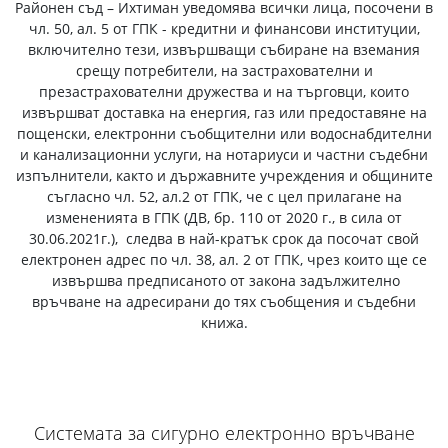
Районен съд – Ихтиман уведомява всички лица, посочени в
чл. 50, ал. 5 от ГПК - кредитни и финансови институции,
включително тези, извършващи събиране на вземания
срещу потребители, на застрахователни и
презастрахователни дружества и на търговци, които
извършват доставка на енергия, газ или предоставяне на
пощенски, електронни съобщителни или водоснабдителни
и канализационни услуги, на нотариуси и частни съдебни
изпълнители, както и държавните учреждения и общините
съгласно чл. 52, ал.2 от ГПК, че с цел прилагане на
измененията в ГПК (ДВ, бр. 110 от 2020 г., в сила от
30.06.2021г.), следва в най-кратък срок да посочат свой
електронен адрес по чл. 38, ал. 2 от ГПК, чрез които ще се
извършва предписаното от закона задължително
връчване на адресирани до тях съобщения и съдебни
книжа.
Системата за сигурно електронно връчване