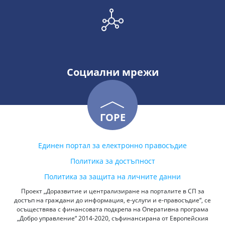
Социални мрежи
ГОРЕ
Единен портал за електронно правосъдие
Политика за достъпност
Политика за защита на личните данни
Проект „Доразвитие и централизиране на порталите в СП за
достъп на граждани до информация, е-услуги и е-правосъдие“, се
осъществява с финансовата подкрепа на Оперативна програма
„Добро управление“ 2014-2020, съфинансирана от Европейския