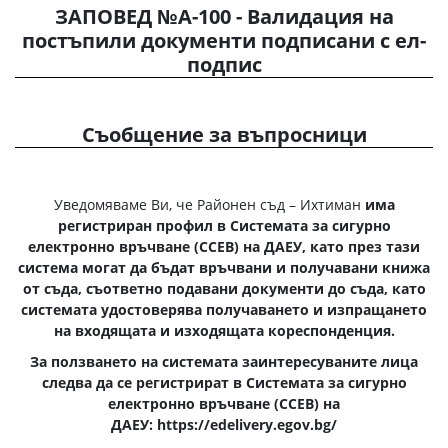
ЗАПОВЕД №А-100 - Валидация на
постъпили документи подписани с ел-
подпис
Съобщение за въпросници
Уведомяваме Ви, че Районен съд – Ихтиман
има
регистриран профил в Системата за сигурно
електронно връчване (ССEВ) на ДАЕУ
, като през тази
система
могат да бъдат връчвани и получавани книжа
от съда, съответно подавани документи до съда, като
системата удостоверява получаването
и изпращането
на входящата и изходящата кореспонденция
.
За ползването на системата
заинтересуваните лица
следва да се регистрират
в Системата за сигурно
електронно връчване (ССEВ) на
ДАЕУ:
https://edelivery.egov.bg/